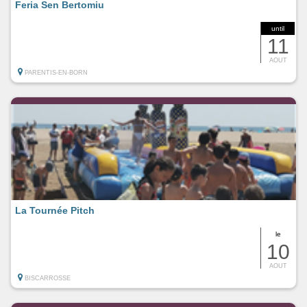
Feria Sen Bertomiu
until
11
AOUT
PARENTIS-EN-BORN
La Tournée Pitch
le
10
AOUT
BISCARROSSE