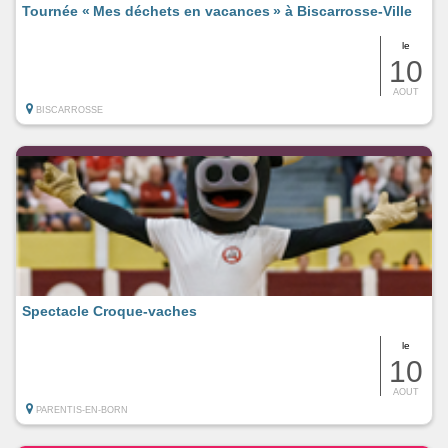
Tournée « Mes déchets en vacances » à Biscarrosse-Ville
le
10
AOUT
BISCARROSSE
Spectacle Croque-vaches
le
10
AOUT
PARENTIS-EN-BORN