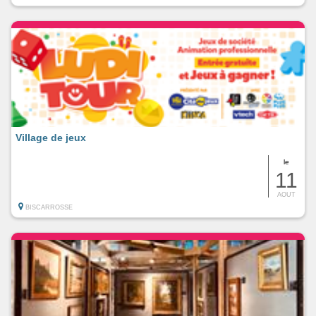
Village de jeux
le
11
AOUT
BISCARROSSE