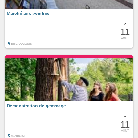
Marché aux peintres
le
11
AOUT
BISCARROSSE
Démonstration de gemmage
le
11
AOUT
SANGUINET