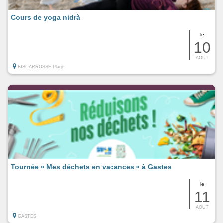
Cours de yoga nidrà
le
10
AOUT
BISCARROSSE Plage
Tournée « Mes déchets en vacances » à Gastes
le
11
AOUT
GASTES