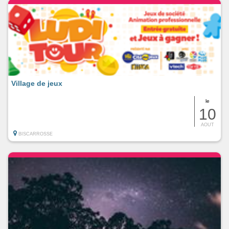
Village de jeux
le
10
AOUT
BISCARROSSE