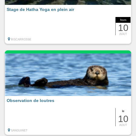
Stage de Hatha Yoga en plein air
from
10
AOUT
BISCARROSSE
Observation de loutres
le
10
AOUT
SANGUINET