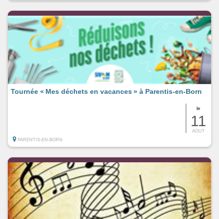
Tournée « Mes déchets en vacances » à Parentis-en-Born
le
11
AOUT
PARENTIS-EN-BORN