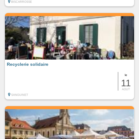
BISCARROSSE
Recyclerie solidaire
le
11
AOUT
SANGUINET