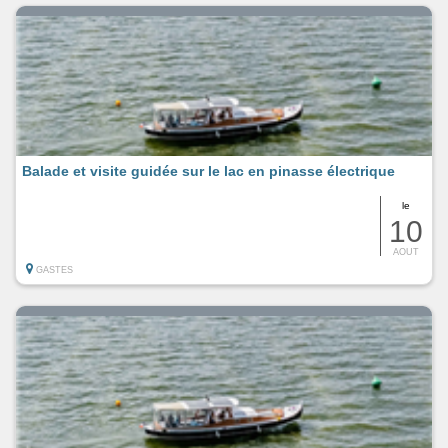
Balade et visite guidée sur le lac en pinasse électrique
le
10
AOUT
GASTES