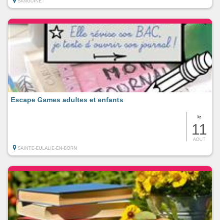
SANGUINET
Escape Games adultes et enfants
le
11
AOUT
SAINTE-EULALIE-EN-BORN