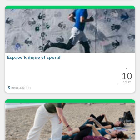
Espace ludique et sportif
le
10
AOUT
BISCARROSSE