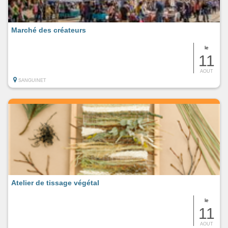
Marché des créateurs
le
11
AOUT
SANGUINET
Atelier de tissage végétal
le
11
AOUT