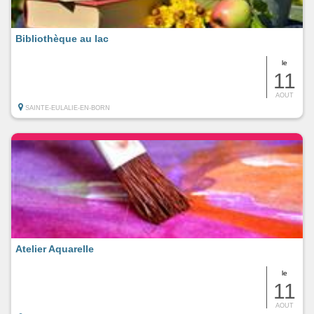
Bibliothèque au lac
le
11
AOUT
SAINTE-EULALIE-EN-BORN
Atelier Aquarelle
le
11
AOUT