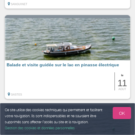
SANGUINET
Balade et visite guidée sur le lac en pinasse électrique
le
11
AOUT
GASTES
Ce site utilise des cookies techniques qui permettent et facilitent
OK
votre navigation. Ils sont indispensables et ne sauraient être
supprimés sans affecter l’accès au site et la navigation.
Gestion des cookies et données personnelles