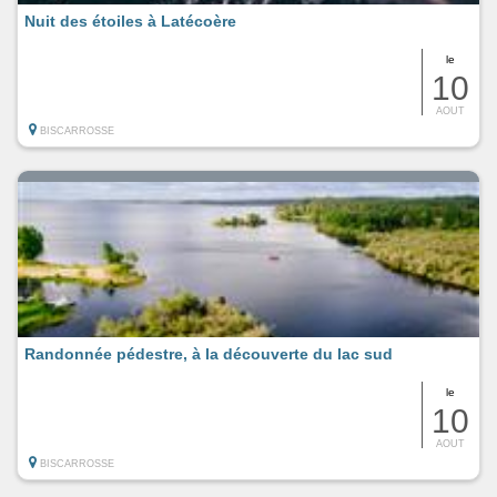
Nuit des étoiles à Latécoère
le
10
AOUT
BISCARROSSE
Randonnée pédestre, à la découverte du lac sud
le
10
AOUT
BISCARROSSE