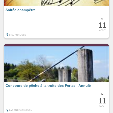
Soirée champêtre
le
11
AOUT
BISCARROSSE
Concours de pêche à la truite des Ferias - Annulé
le
11
AOUT
PARENTIS-EN-BORN