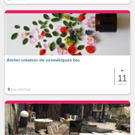
Atelier création de cosmétiques bio
le
11
AOUT
BISCARROSSE