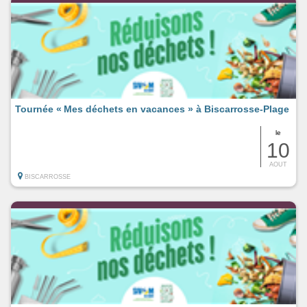
Tournée « Mes déchets en vacances » à Biscarrosse-Plage
le
10
AOUT
BISCARROSSE